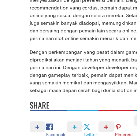
menyesuaikan dengan preferensi pemain. Den
recommendation yang cerdas, pemain dapat m
online yang sesuai dengan selera mereka. Selain
juga semakin banyak diadopsi, memungkinkan 
dan bersaing dengan pemain lain secara online
permainan slot online semakin menarik dan me
Dengan perkembangan yang pesat dalam game s
diprediksi akan menjadi tahun yang menarik b
permainan ini. Dengan developer developer u
dengan gameplay terbaik, pemain dapat meni
yang semakin memikat dan mengasyikkan. Mari
sebagai masa depan cerah bagi dunia slot onlin
SHARE
Facebook
Twitter
Pinterest