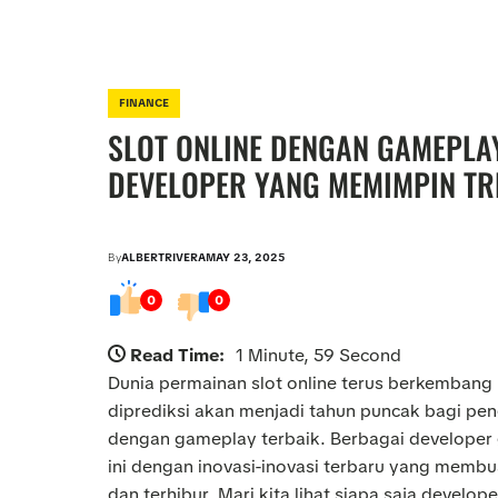
FINANCE
P
o
s
SLOT ONLINE DENGAN GAMEPLA
t
e
d
DEVELOPER YANG MEMIMPIN TR
i
n
By
ALBERTRIVERA
MAY 23, 2025
P
o
s
t
0
0
d
a
t
e
Read Time:
1 Minute, 59 Second
Dunia permainan slot online terus berkembang
diprediksi akan menjadi tahun puncak bagi pe
dengan gameplay terbaik. Berbagai developer
ini dengan inovasi-inovasi terbaru yang membu
dan terhibur. Mari kita lihat siapa saja devel