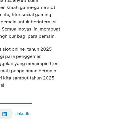
gan adanya sistem
enikmati game-game slot
 itu, fitur social gaming
pemain untuk berinteraksi
. Semua inovasi ini membuat
nghibur bagi para pemain.
lot online, tahun 2025
agi para penggemar
nggulan yang memimpin tren
kmati pengalaman bermain
 kita sambut tahun 2025
e!
LinkedIn