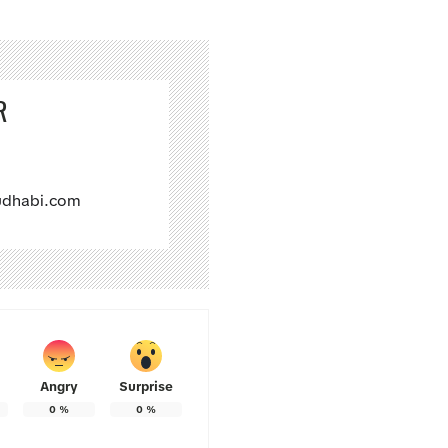
R
udhabi.com
Angry
Surprise
0
%
0
%