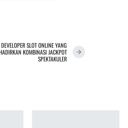
DEVELOPER SLOT ONLINE YANG
HADIRKAN KOMBINASI JACKPOT
N
SPEKTAKULER
E
X
T
P
O
S
T
: