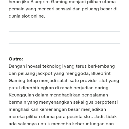
heran jika Blueprint Gaming menjadi pilihan utama
pemain yang mencari sensasi dan peluang besar di
dunia slot online.
Outro:
Dengan inovasi teknologi yang terus berkembang
dan peluang jackpot yang menggoda, Blueprint
Gaming tetap menjadi salah satu provider slot yang
patut diperhitungkan di ranah perjudian daring.
Keunggulan dalam menghadirkan pengalaman
bermain yang menyenangkan sekaligus berpotensi
menghasilkan kemenangan besar menjadikan
mereka pilihan utama para pecinta slot. Jadi, tidak
ada salahnya untuk mencoba keberuntungan dan