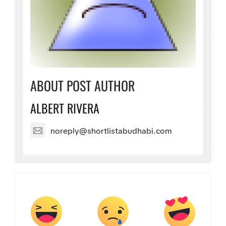
ABOUT POST AUTHOR
ALBERT RIVERA
noreply@shortlistabudhabi.com