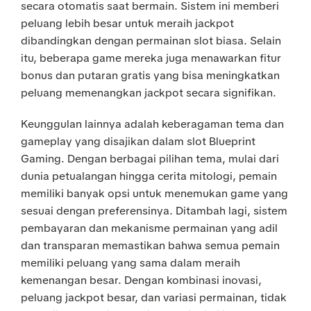
secara otomatis saat bermain. Sistem ini memberi
peluang lebih besar untuk meraih jackpot
dibandingkan dengan permainan slot biasa. Selain
itu, beberapa game mereka juga menawarkan fitur
bonus dan putaran gratis yang bisa meningkatkan
peluang memenangkan jackpot secara signifikan.
Keunggulan lainnya adalah keberagaman tema dan
gameplay yang disajikan dalam slot Blueprint
Gaming. Dengan berbagai pilihan tema, mulai dari
dunia petualangan hingga cerita mitologi, pemain
memiliki banyak opsi untuk menemukan game yang
sesuai dengan preferensinya. Ditambah lagi, sistem
pembayaran dan mekanisme permainan yang adil
dan transparan memastikan bahwa semua pemain
memiliki peluang yang sama dalam meraih
kemenangan besar. Dengan kombinasi inovasi,
peluang jackpot besar, dan variasi permainan, tidak